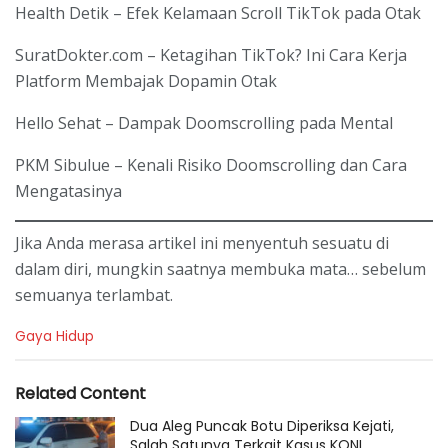
Health Detik – Efek Kelamaan Scroll TikTok pada Otak
SuratDokter.com – Ketagihan TikTok? Ini Cara Kerja
Platform Membajak Dopamin Otak
Hello Sehat – Dampak Doomscrolling pada Mental
PKM Sibulue – Kenali Risiko Doomscrolling dan Cara
Mengatasinya
Jika Anda merasa artikel ini menyentuh sesuatu di
dalam diri, mungkin saatnya membuka mata… sebelum
semuanya terlambat.
C
Gaya Hidup
a
t
e
Related Content
g
o
Dua Aleg Puncak Botu Diperiksa Kejati,
r
Salah Satunya Terkait Kasus KONI