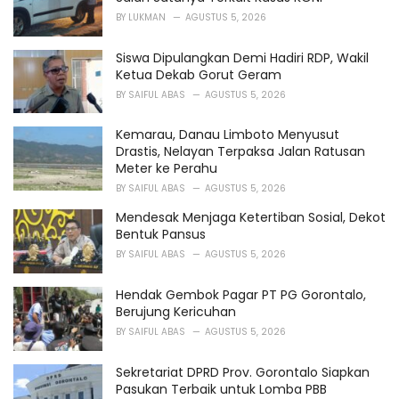
i
BY
LUKMAN
AGUSTUS 5, 2026
e
s
Siswa Dipulangkan Demi Hadiri RDP, Wakil
:
Ketua Dekab Gorut Geram
BY
SAIFUL ABAS
AGUSTUS 5, 2026
Kemarau, Danau Limboto Menyusut
Drastis, Nelayan Terpaksa Jalan Ratusan
Meter ke Perahu
BY
SAIFUL ABAS
AGUSTUS 5, 2026
Mendesak Menjaga Ketertiban Sosial, Dekot
Bentuk Pansus
BY
SAIFUL ABAS
AGUSTUS 5, 2026
Hendak Gembok Pagar PT PG Gorontalo,
Berujung Kericuhan
BY
SAIFUL ABAS
AGUSTUS 5, 2026
Sekretariat DPRD Prov. Gorontalo Siapkan
Pasukan Terbaik untuk Lomba PBB