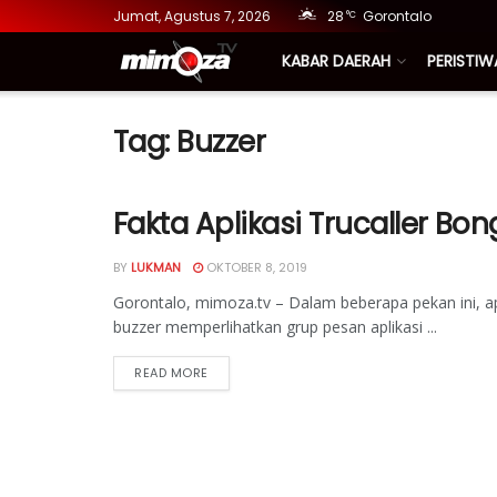
Jumat, Agustus 7, 2026
28
Gorontalo
°C
KABAR DAERAH
PERISTIW
Tag:
Buzzer
Fakta Aplikasi Trucaller Bo
BY
LUKMAN
OKTOBER 8, 2019
Gorontalo, mimoza.tv – Dalam beberapa pekan ini, ap
buzzer memperlihatkan grup pesan aplikasi ...
READ MORE