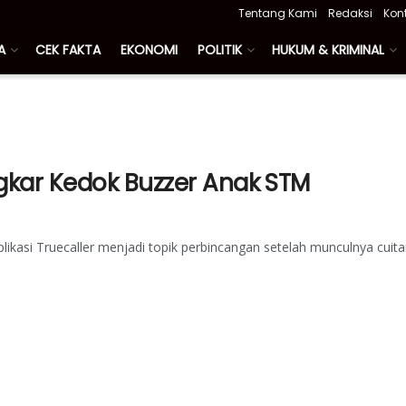
Tentang Kami
Redaksi
Kon
A
CEK FAKTA
EKONOMI
POLITIK
HUKUM & KRIMINAL
ngkar Kedok Buzzer Anak STM
likasi Truecaller menjadi topik perbincangan setelah munculnya cuit