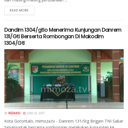
READ MORE
Dandim 1304/gtlo Menerima Kunjungan Danrem
131/Gtl Berserta Rombongan Di Makodim
1304/Gtl
BY
REDAKSI
JUNI 21, 2017
Kota Gorontalo, mimoza.tv - Danrem 131/Stg Brigjen TNI Sabar
Simanjuntak bersama rombongan melakukan kunjungan ke