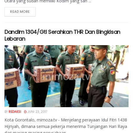
Utara yang sudah memiliki Kodim yang sah ...
READ MORE
Dandim 1304/Gtl Serahkan THR Dan Bingkisan
Lebaran
BY
REDAKSI
JUNI 23, 2017
Kota Gorontalo, mimoza.tv - Menjelang perayaan Idul Fitri 1438
Hijriyah, dimana semua pekerja menerima Tunjangan Hari Raya
dari masing-masing perusahaan ...