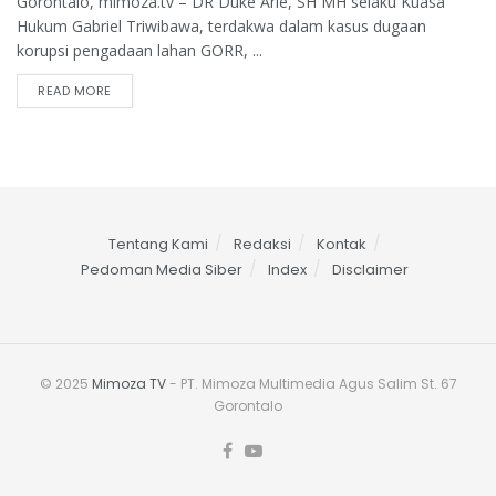
Gorontalo, mimoza.tv – DR Duke Arie, SH MH selaku Kuasa
Hukum Gabriel Triwibawa, terdakwa dalam kasus dugaan
korupsi pengadaan lahan GORR, ...
READ MORE
Tentang Kami
Redaksi
Kontak
Pedoman Media Siber
Index
Disclaimer
© 2025
Mimoza TV
- PT. Mimoza Multimedia Agus Salim St. 67
Gorontalo