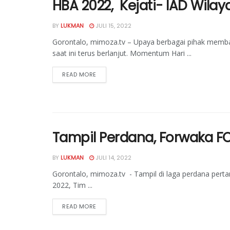
HBA 2022, Kejati- IAD Wila
BY
LUKMAN
JULI 15, 2022
Gorontalo, mimoza.tv – Upaya berbagai pihak memb
saat ini terus berlanjut. Momentum Hari ...
READ MORE
Tampil Perdana, Forwaka FC
BY
LUKMAN
JULI 14, 2022
Gorontalo, mimoza.tv - Tampil di laga perdana pert
2022, Tim ...
READ MORE