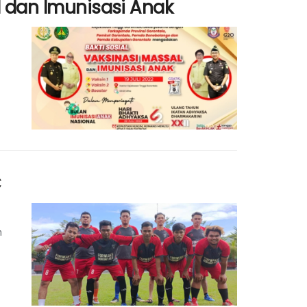
l dan Imunisasi Anak
C
n