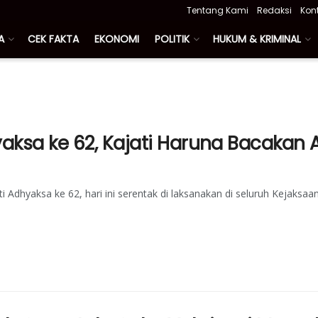
Tentang Kami
Redaksi
Kon
A
CEK FAKTA
EKONOMI
POLITIK
HUKUM & KRIMINAL
hyaksa ke 62, Kajati Haruna Bacaka
 Adhyaksa ke 62, hari ini serentak di laksanakan di seluruh Kejaksaa