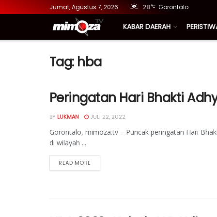
Jumat, Agustus 7, 2026
28
Gorontalo
°C
KABAR DAERAH
PERISTIW
Tag:
hba
Peringatan Hari Bhakti Ad
BY
LUKMAN
JULI 22, 2022
Gorontalo, mimoza.tv – Puncak peringatan Hari Bhakti
di wilayah ...
READ MORE