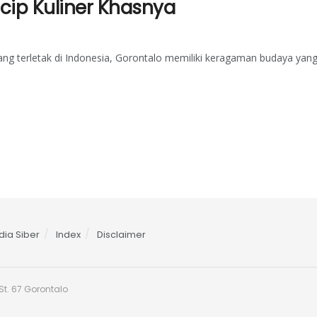
Icip Kuliner Khasnya
ang terletak di Indonesia, Gorontalo memiliki keragaman budaya yan
ia Siber
Index
Disclaimer
t. 67 Gorontalo