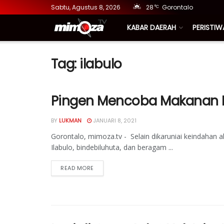
Sabtu, Agustus 8, 2026
28
Gorontalo
°C
KABAR DAERAH
PERISTIW
Tag:
ilabulo
Pingen Mencoba Makanan Pa
BY
LUKMAN
JANUARI 8, 2021
Gorontalo, mimoza.tv - Selain dikaruniai keindahan 
Ilabulo, bindebiluhuta, dan beragam ...
READ MORE