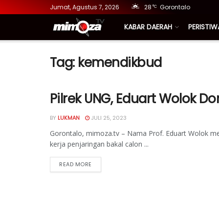
Jumat, Agustus 7, 2026
28
Gorontalo
°C
KABAR DAERAH
PERISTIW
Tag:
kemendikbud
Pilrek UNG, Eduart Wolok D
BY
LUKMAN
JULI 25, 2023
Gorontalo, mimoza.tv – Nama Prof. Eduart Wolok me
kerja penjaringan bakal calon ...
READ MORE