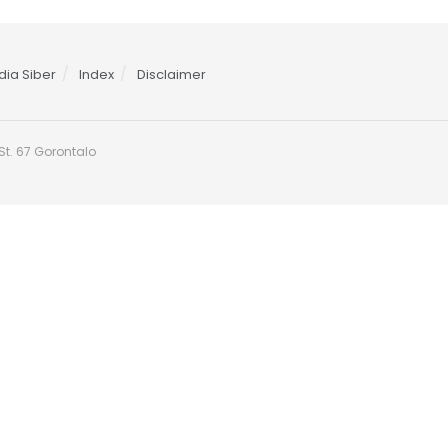
ia Siber
Index
Disclaimer
t. 67 Gorontalo