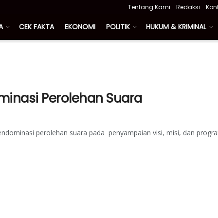
Tentang Kami
Redaksi
Kon
A
CEK FAKTA
EKONOMI
POLITIK
HUKUM & KRIMINAL
ominasi Perolehan Suara
ndominasi perolehan suara pada penyampaian visi, misi, dan progr