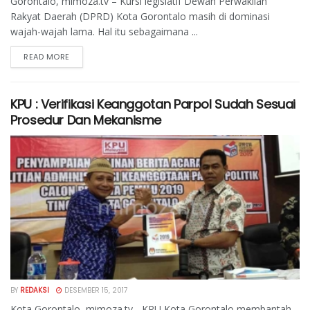
Gorontalo, mimoza.tv – Kursi legislatif Dewan Perwakilan
Rakyat Daerah (DPRD) Kota Gorontalo masih di dominasi
wajah-wajah lama. Hal itu sebagaimana ...
READ MORE
KPU : Verifikasi Keanggotan Parpol Sudah Sesuai
Prosedur Dan Mekanisme
BY
REDAKSI
DESEMBER 15, 2017
Kota Gorontalo, mimoza.tv - KPU Kota Gorontalo membantah