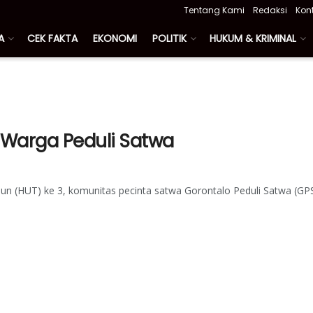
Tentang Kami
Redaksi
Kon
A
CEK FAKTA
EKONOMI
POLITIK
HUKUM & KRIMINAL
k Warga Peduli Satwa
un (HUT) ke 3, komunitas pecinta satwa Gorontalo Peduli Satwa (GP