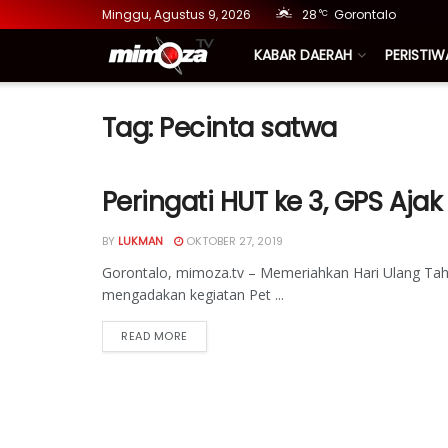
Minggu, Agustus 9, 2026
28
Gorontalo
°C
KABAR DAERAH
PERISTIW
Tag:
Pecinta satwa
Peringati HUT ke 3, GPS Aja
BY
LUKMAN
OKTOBER 27, 2019
Gorontalo, mimoza.tv – Memeriahkan Hari Ulang Tah
mengadakan kegiatan Pet ...
READ MORE