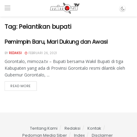
Tag:
Pelantikan bupati
Pemimpin Baru, Mari Dukung dan Awasi
BY
REDAKSI
FEBRUARI 26, 2021
Gorontalo, mimoza.tv – Bupati bersama Wakil Bupati di tiga
Kabupaten yang ada di Provinsi Gorontalo resmi dilantik oleh
Gubernur Gorontalo, ...
READ MORE
Tentang Kami
Redaksi
Kontak
Pedoman Media Siber
Index
Disclaimer