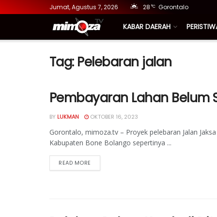
Jumat, Agustus 7, 2026
28
Gorontalo
°C
KABAR DAERAH
PERISTIW
Tag:
Pelebaran jalan
Pembayaran Lahan Belum Se
BY
LUKMAN
OKTOBER 16, 2023
Gorontalo, mimoza.tv – Proyek pelebaran Jalan Jak
Kabupaten Bone Bolango sepertinya ...
READ MORE