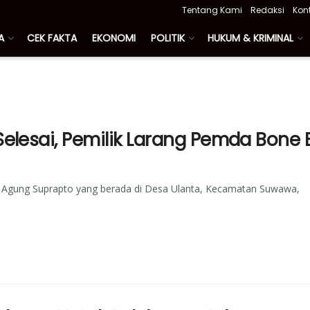
Tentang Kami
Redaksi
Kon
A
CEK FAKTA
EKONOMI
POLITIK
HUKUM & KRIMINAL
lesai, Pemilik Larang Pemda Bone B
sa Agung Suprapto yang berada di Desa Ulanta, Kecamatan Suwawa,