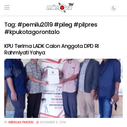
Tag:
#pemilu2019 #pileg #pilpres
#kpukotagorontalo
KPU Terima LADK Calon Anggota DPD RI
Rahmiyati Yahya
BY
ABDULAH PAKUDU
NOVEMBER 6, 2018