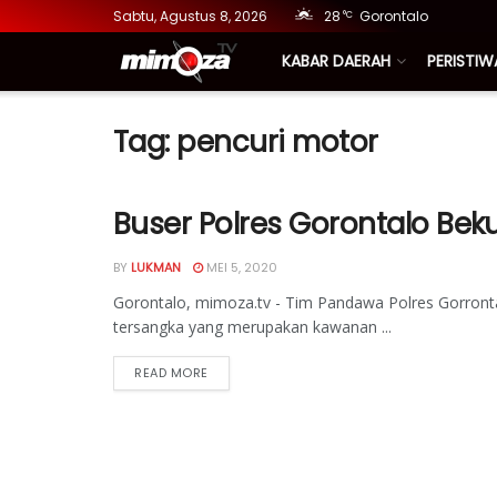
Sabtu, Agustus 8, 2026
28
Gorontalo
°C
KABAR DAERAH
PERISTIW
Tag:
pencuri motor
Buser Polres Gorontalo Be
BY
LUKMAN
MEI 5, 2020
Gorontalo, mimoza.tv - Tim Pandawa Polres Gorronta
tersangka yang merupakan kawanan ...
READ MORE