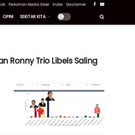
tak
Pedoman Media Siber
Index
Disclaimer
OPINI
SEKITAR KITA
an Ronny Trio Libels Saling