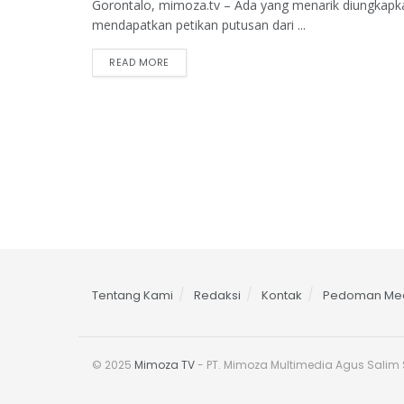
Gorontalo, mimoza.tv – Ada yang menarik diungkapk
mendapatkan petikan putusan dari ...
READ MORE
Tentang Kami
Redaksi
Kontak
Pedoman Med
© 2025
Mimoza TV
- PT. Mimoza Multimedia Agus Salim S