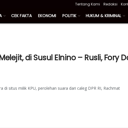
Tentang Kami
Redaksi
Kon
A
CEK FAKTA
EKONOMI
POLITIK
HUKUM & KRIMINAL
lejit, di Susul Elnino – Rusli, Fory D
a di situs milik KPU, perolehan suara dari caleg DPR RI, Rachmat