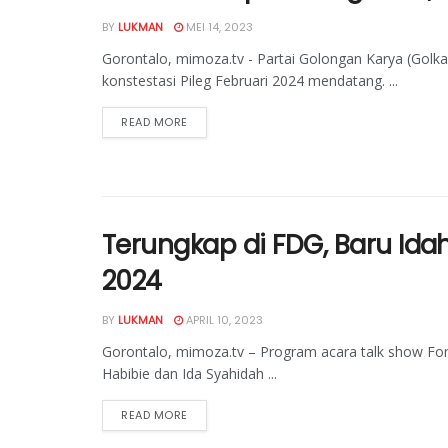
BY
LUKMAN
MEI 14, 2023
Gorontalo, mimoza.tv - Partai Golongan Karya (Golk
konstestasi Pileg Februari 2024 mendatang. ...
READ MORE
Terungkap di FDG, Baru Ida
2024
BY
LUKMAN
APRIL 10, 2023
Gorontalo, mimoza.tv – Program acara talk show Fo
Habibie dan Ida Syahidah ...
READ MORE