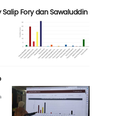
y Salip Fory dan Sawaluddin
o
i