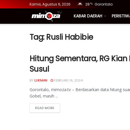
Kamis, Agustus 6, 2026
28
Gorontalo
°C
KABAR DAERAH
PERISTIW
Tag:
Rusli Habibie
Hitung Sementara, RG Kian Me
Susul
BY
LUKMAN
FEBRUARI 16, 2024
Gorontalo, mimoza.tv – Berdasarkan data hitung suar
Gobel, masih ...
READ MORE