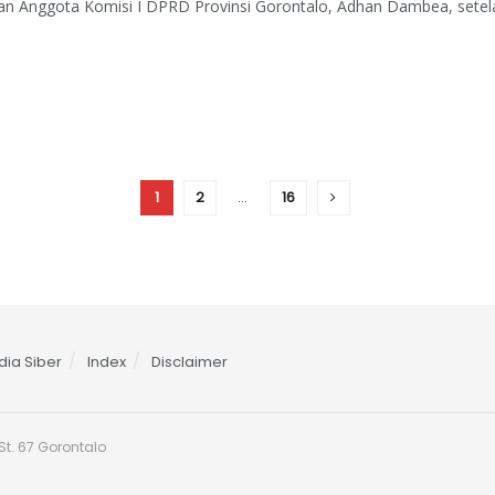
an Anggota Komisi I DPRD Provinsi Gorontalo, Adhan Dambea, setel
1
2
…
16
ia Siber
Index
Disclaimer
t. 67 Gorontalo