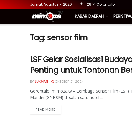
Jumat, Agustus 7, 2026
28
Gorontalo
°C
KABAR DAERAH
PERISTIW
Tag:
sensor film
LSF Gelar Sosialisasi Budaya
Penting untuk Tontonan Ber
BY
LUKMAN
OKTOBER 21, 2024
Gorontalo, mimoza.tv – Lembaga Sensor Film (LSF) I
Mandiri (GNBSM) di salah satu hotel ...
READ MORE