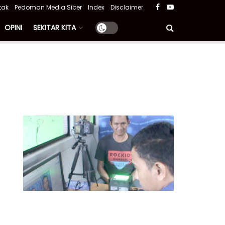
tak
Pedoman Media Siber
Index
Disclaimer
OPINI
SEKITAR KITA