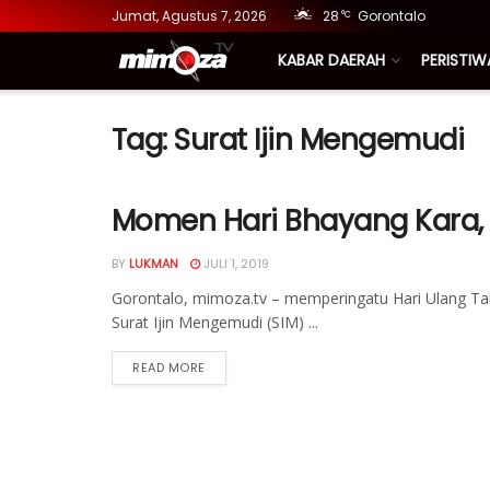
Jumat, Agustus 7, 2026
28
Gorontalo
°C
KABAR DAERAH
PERISTIW
Tag:
Surat Ijin Mengemudi
Momen Hari Bhayang Kara, 
BY
LUKMAN
JULI 1, 2019
Gorontalo, mimoza.tv – memperingatu Hari Ulang T
Surat Ijin Mengemudi (SIM) ...
READ MORE