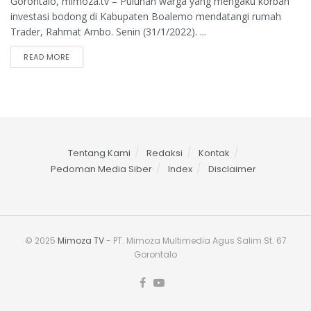
Gorontalo, mimoza.tv – Puluhan warga yang mengaku korban
investasi bodong di Kabupaten Boalemo mendatangi rumah
Trader, Rahmat Ambo. Senin (31/1/2022). ...
READ MORE
Tentang Kami
Redaksi
Kontak
Pedoman Media Siber
Index
Disclaimer
© 2025
Mimoza TV
- PT. Mimoza Multimedia Agus Salim St. 67
Gorontalo