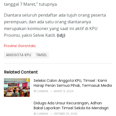
tanggal 7 Maret,” tutupnya.
Diantara seluruh pendaftar ada tujuh orang peserta
perempuan, dan ada satu orang diantaranya
merupakan komisoner yang saat ini aktif di KPU
Provinsi, yakni Selvie Katili.
(idj)
C
Provinsi Gorontalo
a
T
t
ANGGOTA KPU
TIMSEL
a
e
g
g
s
o
Related Content
:
r
i
Seleksi Calon Anggota KPU, Timsel : Kami
e
Harap Peran Semua Pihak, Termasuk Media
s
BY
LUKMAN
MARET 9, 2024
:
Diduga Ada Unsur Kecurangan, Adhan
Bakal Laporkan Timsel Sekda Ke Mendagri
BY
LUKMAN
OKTOBER 30, 2023