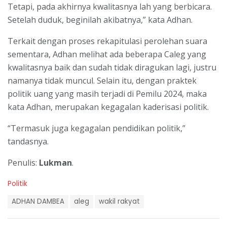
Tetapi, pada akhirnya kwalitasnya lah yang berbicara.
Setelah duduk, beginilah akibatnya,” kata Adhan.
Terkait dengan proses rekapitulasi perolehan suara
sementara, Adhan melihat ada beberapa Caleg yang
kwalitasnya baik dan sudah tidak diragukan lagi, justru
namanya tidak muncul. Selain itu, dengan praktek
politik uang yang masih terjadi di Pemilu 2024, maka
kata Adhan, merupakan kegagalan kaderisasi politik.
“Termasuk juga kegagalan pendidikan politik,”
tandasnya.
Penulis:
Lukman
.
C
Politik
a
T
t
ADHAN DAMBEA
aleg
wakil rakyat
a
e
g
g
s