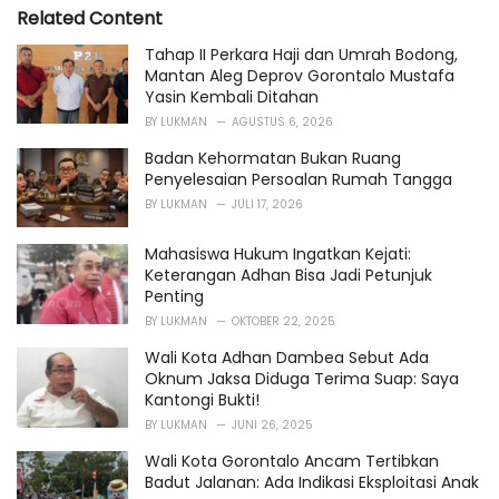
o
Related Content
:
r
i
Tahap II Perkara Haji dan Umrah Bodong,
e
Mantan Aleg Deprov Gorontalo Mustafa
s
Yasin Kembali Ditahan
:
BY
LUKMAN
AGUSTUS 6, 2026
Badan Kehormatan Bukan Ruang
Penyelesaian Persoalan Rumah Tangga
BY
LUKMAN
JULI 17, 2026
Mahasiswa Hukum Ingatkan Kejati:
Keterangan Adhan Bisa Jadi Petunjuk
Penting
BY
LUKMAN
OKTOBER 22, 2025
Wali Kota Adhan Dambea Sebut Ada
Oknum Jaksa Diduga Terima Suap: Saya
Kantongi Bukti!
BY
LUKMAN
JUNI 26, 2025
Wali Kota Gorontalo Ancam Tertibkan
Badut Jalanan: Ada Indikasi Eksploitasi Anak