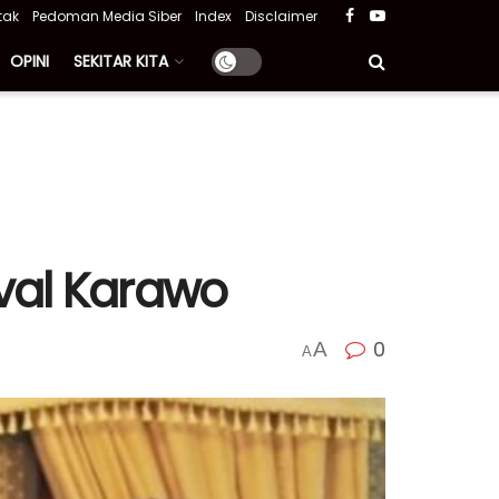
tak
Pedoman Media Siber
Index
Disclaimer
OPINI
SEKITAR KITA
val Karawo
0
A
A