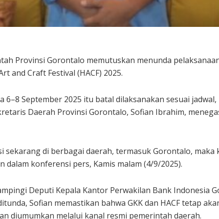
tah Provinsi Gorontalo memutuskan menunda pelaksanaan
t and Craft Festival (HACF) 2025.
a 6–8 September 2025 itu batal dilaksanakan sesuai jadwa
kretaris Daerah Provinsi Gorontalo, Sofian Ibrahim, meneg
i sekarang di berbagai daerah, termasuk Gorontalo, mak
ian dalam konferensi pers, Kamis malam (4/9/2025).
ampingi Deputi Kepala Kantor Perwakilan Bank Indonesia Go
ditunda, Sofian memastikan bahwa GKK dan HACF tetap akan
akan diumumkan melalui kanal resmi pemerintah daerah.