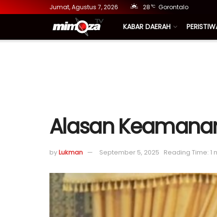
Jumat, Agustus 7, 2026
28
Gorontalo
°C
KABAR DAERAH
PERISTIW
Alasan Keamanan
by
Lukman
September 5, 2025
Reading Time: 1 