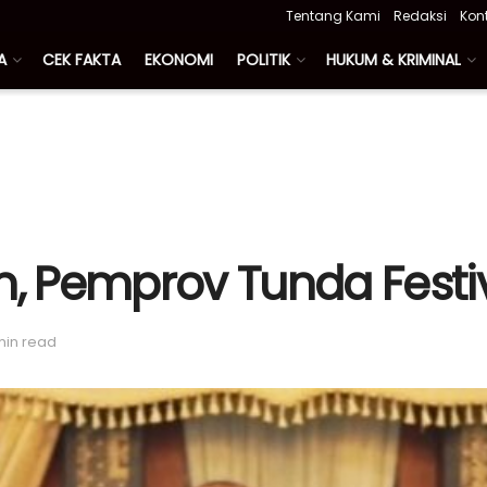
Tentang Kami
Redaksi
Kon
A
CEK FAKTA
EKONOMI
POLITIK
HUKUM & KRIMINAL
, Pemprov Tunda Festi
min read