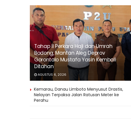
Tahap II Perkara Haji dan Umrah
Bodong, Mantan Aleg Deprov
Gorontalo Mustafa Yasin Kembali
Ditahan
AGUSTUS 6, 2026
Kemarau, Danau Limboto Menyusut Drastis,
Nelayan Terpaksa Jalan Ratusan Meter ke
Perahu