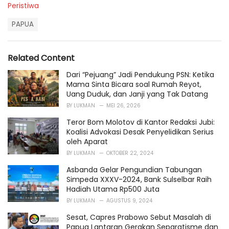
C
Peristiwa
a
T
t
PAPUA
a
e
g
g
s
o
Related Content
:
r
i
Dari “Pejuang” Jadi Pendukung PSN: Ketika
e
Mama Sinta Bicara soal Rumah Reyot,
s
Uang Duduk, dan Janji yang Tak Datang
:
BY
LUKMAN
MEI 26, 2026
Teror Bom Molotov di Kantor Redaksi Jubi:
Koalisi Advokasi Desak Penyelidikan Serius
oleh Aparat
BY
LUKMAN
OKTOBER 22, 2024
Asbanda Gelar Pengundian Tabungan
Simpeda XXXV-2024, Bank Sulselbar Raih
Hadiah Utama Rp500 Juta
BY
LUKMAN
AGUSTUS 9, 2024
Sesat, Capres Prabowo Sebut Masalah di
Papua Lantaran Gerakan Separatisme dan