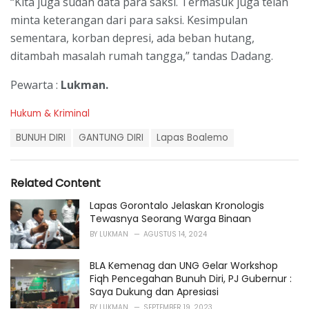
“Kita juga sudah data para saksi. Termasuk juga telah
minta keterangan dari para saksi. Kesimpulan
sementara, korban depresi, ada beban hutang,
ditambah masalah rumah tangga,” tandas Dadang.
Pewarta :
Lukman.
C
Hukum & Kriminal
a
T
t
BUNUH DIRI
GANTUNG DIRI
Lapas Boalemo
a
e
g
g
s
o
Related Content
:
r
i
Lapas Gorontalo Jelaskan Kronologis
e
Tewasnya Seorang Warga Binaan
s
BY
LUKMAN
AGUSTUS 14, 2024
:
BLA Kemenag dan UNG Gelar Workshop
Fiqh Pencegahan Bunuh Diri, PJ Gubernur :
Saya Dukung dan Apresiasi
BY
LUKMAN
SEPTEMBER 19, 2023