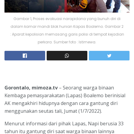
Gambar 1, Proses evakuasi narapidana yang bunuh diri di
dalam kamar mandi blok hunian Kapas Boalemo. Gambar 2
: Aparat kepolisian memasang garis polisi di tempat kejadian
perkara. Sumber foto : Istimewa.
Gorontalo, mimoza.tv
– Seorang warga binaan
Kembaga pemasyarakatan (Lapas) Boalemo berinisial
AK mengakhiri hidupnya dengan cara gantung diri
menggunakan seutas tali, Jumat (1/7/2022).
Menurut informasi dari pihak Lapas, Napi berusia 33
tahun itu gantung diri saat warga binaan lainnya