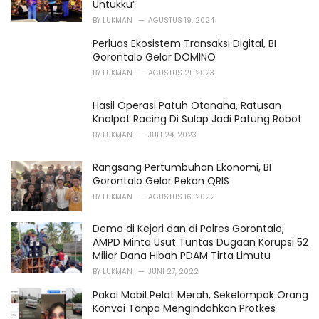
Untukku”
:
BY
LUKMAN
AGUSTUS 19, 2024
Perluas Ekosistem Transaksi Digital, BI
Gorontalo Gelar DOMINO
BY
LUKMAN
AGUSTUS 21, 2023
Hasil Operasi Patuh Otanaha, Ratusan
Knalpot Racing Di Sulap Jadi Patung Robot
BY
LUKMAN
JULI 24, 2023
Rangsang Pertumbuhan Ekonomi, BI
Gorontalo Gelar Pekan QRIS
BY
LUKMAN
AGUSTUS 16, 2022
Demo di Kejari dan di Polres Gorontalo,
AMPD Minta Usut Tuntas Dugaan Korupsi 52
Miliar Dana Hibah PDAM Tirta Limutu
BY
LUKMAN
JUNI 27, 2022
Pakai Mobil Pelat Merah, Sekelompok Orang
Konvoi Tanpa Mengindahkan Protkes