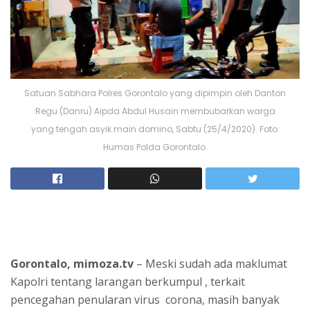
Satuan Sabhara Polres Gorontalo yang dipimpin oleh Danton
Regu (Danru) Aipda Abdul Husain membubarkan warga
yang tengah asyik main domino, Sabtu (25/4/2020). Foto:
Humas Polda Gorontalo.
Gorontalo, mimoza.tv
– Meski sudah ada maklumat
Kapolri tentang larangan berkumpul , terkait
pencegahan penularan virus corona, masih banyak