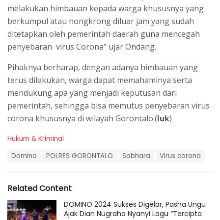
melakukan himbauan kepada warga khususnya yang
berkumpul atau nongkrong diluar jam yang sudah
ditetapkan oleh pemerintah daerah guna mencegah
penyebaran virus Corona” ujar Ondang.
Pihaknya berharap, dengan adanya himbauan yang
terus dilakukan, warga dapat memahaminya serta
mendukung apa yang menjadi keputusan dari
pemerintah, sehingga bisa memutus penyebaran virus
corona khususnya di wilayah Gorontalo.(
luk
)
C
Hukum & Kriminal
a
T
t
Domino
POLRES GORONTALO
Sabhara
Virus corona
a
e
g
g
s
o
Related Content
:
r
i
DOMINO 2024 Sukses Digelar, Pasha Ungu
e
Ajak Dian Nugraha Nyanyi Lagu “Tercipta
s