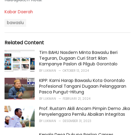
C
Kabar Daerah
a
T
t
bawaslu
a
e
g
g
s
o
Related Content
:
r
i
Tim BAHU Nasdem Minta Bawaslu Beri
e
Teguran, Dugaan Curi Start Iklan
s
Kampanye Paslon di Pilgub Gorontalo
:
BY
LUKMAN
OKTOBER 13, 2024
KIPP: Kami Harap Bawaslu Kota Gorontalo
Profesional Tangani Dugaan Pelanggaran
Pasca Pungut-Hitung
BY
LUKMAN
FEBRUARI 21, 2024
Prof. Rustam Akili Ancam Pimpin Demo Jika
Penyelenggara Pemilu Abaikan Integritas
BY
LUKMAN
DESEMBER 31, 2023
Kepala Desa Dukung Paslon Capres