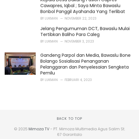
Cawapres, Iqbal ; Saya Minta Bawaslu
Bonbol Panggil Ayahanda Yang Terlibat
BY
LUKMAN
NOVEMBER 22, 2023
Jelang Pengumuman DCT, Bawaslu Mulai
Tertibkan Baliho Para Caleg
BY
LUKMAN
NOVEMBER 3, 2023
Gandeng Parpol dan Media, Bawaslu Bone
Bolango Sosialisasi Penanganan
Pelanggaran dan Penyelesaian Sengketa
Pemilu
BY
LUKMAN
FEBRUARI 4, 2023
BACK TO TOP
© 2025
Mimoza TV
- PT. Mimoza Multimedia Agus Salim St.
67 Gorontalo