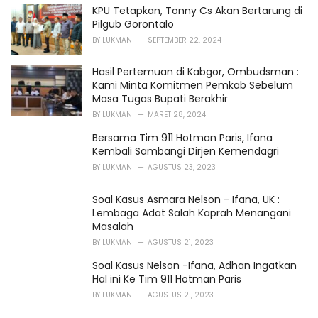
s
KPU Tetapkan, Tonny Cs Akan Bertarung di
:
Pilgub Gorontalo
BY
LUKMAN
SEPTEMBER 22, 2024
Hasil Pertemuan di Kabgor, Ombudsman :
Kami Minta Komitmen Pemkab Sebelum
Masa Tugas Bupati Berakhir
BY
LUKMAN
MARET 28, 2024
Bersama Tim 911 Hotman Paris, Ifana
Kembali Sambangi Dirjen Kemendagri
BY
LUKMAN
AGUSTUS 23, 2023
Soal Kasus Asmara Nelson - Ifana, UK :
Lembaga Adat Salah Kaprah Menangani
Masalah
BY
LUKMAN
AGUSTUS 21, 2023
Soal Kasus Nelson -Ifana, Adhan Ingatkan
Hal ini Ke Tim 911 Hotman Paris
BY
LUKMAN
AGUSTUS 21, 2023