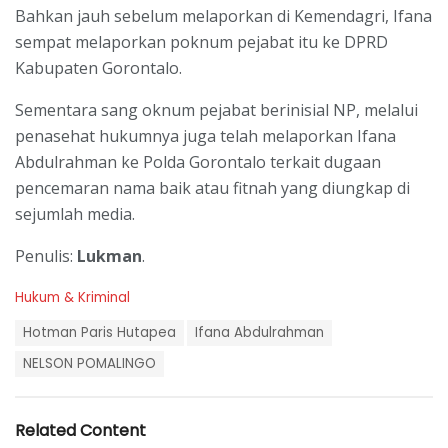
Bahkan jauh sebelum melaporkan di Kemendagri, Ifana
sempat melaporkan poknum pejabat itu ke DPRD
Kabupaten Gorontalo.
Sementara sang oknum pejabat berinisial NP, melalui
penasehat hukumnya juga telah melaporkan Ifana
Abdulrahman ke Polda Gorontalo terkait dugaan
pencemaran nama baik atau fitnah yang diungkap di
sejumlah media.
Penulis:
Lukman
.
C
Hukum & Kriminal
a
T
t
Hotman Paris Hutapea
Ifana Abdulrahman
a
e
g
NELSON POMALINGO
g
s
o
:
r
i
Related Content
e