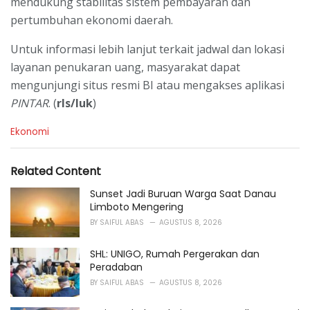
mendukung stabilitas sistem pembayaran dan
pertumbuhan ekonomi daerah.
Untuk informasi lebih lanjut terkait jadwal dan lokasi
layanan penukaran uang, masyarakat dapat
mengunjungi situs resmi BI atau mengakses aplikasi
PINTAR
. (
rls/luk
)
C
Ekonomi
a
t
e
Related Content
g
o
Sunset Jadi Buruan Warga Saat Danau
r
Limboto Mengering
i
BY
SAIFUL ABAS
AGUSTUS 8, 2026
e
s
SHL: UNIGO, Rumah Pergerakan dan
:
Peradaban
BY
SAIFUL ABAS
AGUSTUS 8, 2026