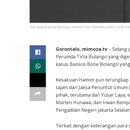
Eks Bupati Bone Bolango, Hamim Pou (kemeja putih) saat m
Gorontalo, mimoza.tv
– Sidang 
Perumda Tirta Bulango yang digel
kasus Bansos Bone Bolango yang
Kesaksian Hamim pun terungkap 
tajam dari Jaksa Penuntut Umum 
pihak, terutama dari Yusar Laya,
Marten Hunawa, dan Irwan Bempa
Pengadilan Negeri Jakarta Selat
Terkait dengan keterangan para 