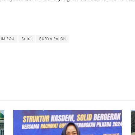
IM POU
Sulut
SURYA PALOH