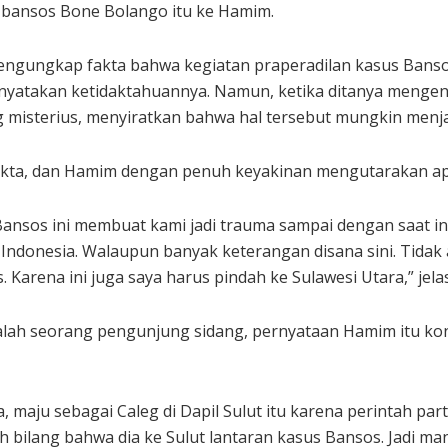
bansos Bone Bolango itu ke Hamim.
engungkap fakta bahwa kegiatan praperadilan kasus Bansos
yatakan ketidaktahuannya. Namun, ketika ditanya mengena
sterius, menyiratkan bahwa hal tersebut mungkin menjadi 
akta, dan Hamim dengan penuh keyakinan mengutarakan apa
ansos ini membuat kami jadi trauma sampai dengan saat ini.
di Indonesia. Walaupun banyak keterangan disana sini. Tidak 
. Karena ini juga saya harus pindah ke Sulawesi Utara,” je
alah seorang pengunjung sidang, pernyataan Hamim itu kon
a, maju sebagai Caleg di Dapil Sulut itu karena perintah parta
h bilang bahwa dia ke Sulut lantaran kasus Bansos. Jadi ma