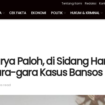
Tentang Kami
Redaksi
Kon
A
CEK FAKTA
EKONOMI
POLITIK
HUKUM & KRIMINAL
urya Paloh, di Sidang 
Gara-gara Kasus Bansos
ns read