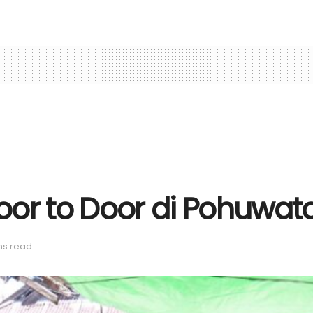
oor to Door di Pohuwat
ns read