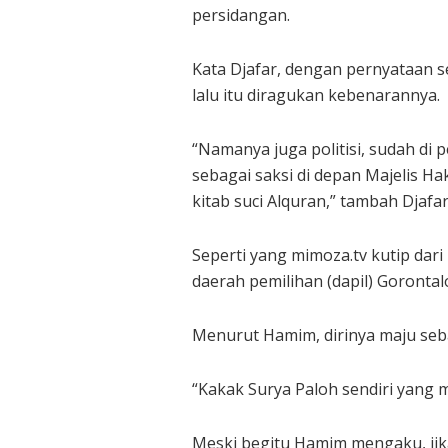
persidangan.
Kata Djafar, dengan pernyataan s
lalu itu diragukan kebenarannya.
“Namanya juga politisi, sudah di
sebagai saksi di depan Majelis H
kitab suci Alquran,” tambah Djafar
Seperti yang mimoza.tv kutip dar
daerah pemilihan (dapil) Gorontalo
Menurut Hamim, dirinya maju sebag
“Kakak Surya Paloh sendiri yang m
Meski begitu Hamim mengaku, jika 