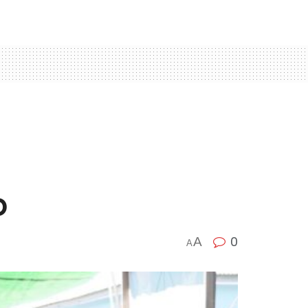
o
0
A
A