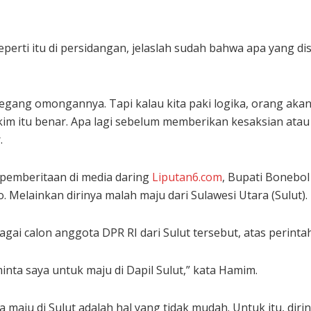
eperti itu di persidangan, jelaslah sudah bahwa apa yang
 pegang omongannya. Tapi kalau kita paki logika, orang a
akim itu benar. Apa lagi sebelum memberikan kesaksian ata
.
i pemberitaan di media daring
Liputan6.com
, Bupati Bonebol
. Melainkan dirinya malah maju dari Sulawesi Utara (Sulut).
ai calon anggota DPR RI dari Sulut tersebut, atas perintah
inta saya untuk maju di Dapil Sulut,” kata Hamim.
maju di Sulut adalah hal yang tidak mudah. Untuk itu, dir