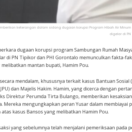
emberikan keterangan dalam sidang dugaan korupsi Program Hibah Air Minum P
digelar di PN
perkara dugaan korupsi program Sambungan Rumah Masya
ar di PN Tipikor dan PHI Gorontalo memunculkan fakta-fak
 melibatkan mantan bupati, Hamim Pou.
secara mendalam, khususnya terkait kasus Bantuan Sosia
(JPU) dan Majelis Hakim. Hamim, yang dicerca dengan pert
 eks Direktur Perumda Tirta Bulango, memberikan kesaksian
. Mereka mengungkapkan peran Yusar dalam membiayai pe
an atas kasus Bansos yang melibatkan Hamim Pou.
saksi yang sebelumnya telah menjalani pemeriksaan pada 