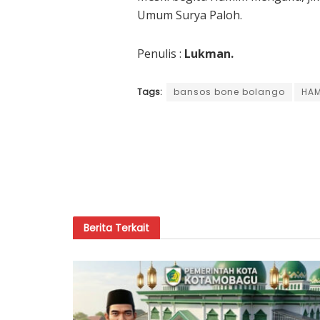
Umum Surya Paloh.
Penulis :
Lukman.
Tags:
bansos bone bolango
HAM
Berita
Terkait