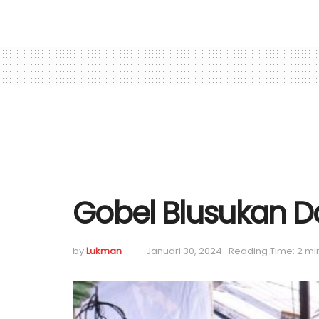
Gobel Blusukan D
by
Lukman
Januari 30, 2024
Reading Time: 2 mi