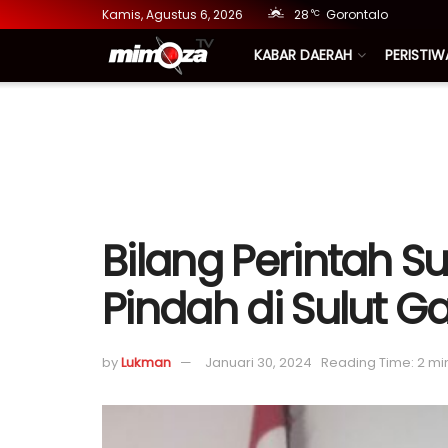
Kamis, Agustus 6, 2026
28
Gorontalo
°C
KABAR DAERAH
PERISTIW
Bilang Perintah S
Pindah di Sulut 
by
Lukman
Januari 30, 2024
Reading Time: 2 mi