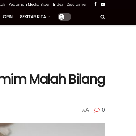
tak
Pedoman Media Siber
Index
Disclaimer
OPINI
SEKITAR KITA
Hamim Malah Bilang
0
A
A