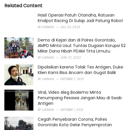
i
Related Content
e
s
Hasil Operasi Patuh Otanaha, Ratusan
:
Knalpot Racing Di Sulap Jadi Patung Robot
BY
LUKMAN
JULI 24, 2023
Demo di Kejari dan di Polres Gorontalo,
AMPD Minta Usut Tuntas Dugaan Korupsi 52
Miliar Dana Hibah PDAM Tirta Limutu
BY
LUKMAN
JUNI 27, 2022
Dipolisikan karena Tolak Tes Antigen, Duke:
Klien Kami Bisa Ancam dan Gugat Balik
BY
LUKMAN
OKTOBER 7, 2021
Viral, Video Aleg Boalemo Minta
Penumpang Pesawa Jangan Mau di Swab
Antigen
BY
LUKMAN
OKTOBER 1, 2021
Cegah Penyebaran Corona, Polres
Gorontalo Kota Gelar Penyemprotan