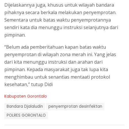
Dijelaskannya juga, khusus untuk wilayah bandara
pihaknya secara berkala melakukan penyemprotan.
Sementara untuk batas waktu penyemprotannya
sendiri kata dia menunggu instruksi selanjutnya dari
pimpinan.
“Belum ada pemberitahuan kapan batas waktu
penyemprotan di wilayah zona merah ini. Yang jelas
dari kita menunggu instruksi dan arahan dari
pimpinan. Kepada masyarakat juga tak lupa kita
menghimbau untuk senantias mentaati protokol
kesehatan,” tutup Didi
C
Kabupaten Gorontalo
a
T
t
Bandara Djalaludin
penyemprotan desinfektan
a
e
g
POLRES GORONTALO
g
s
o
:
r