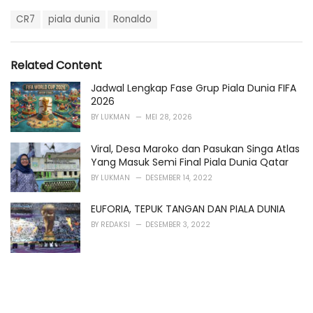
a
T
t
CR7
piala dunia
Ronaldo
a
e
g
g
s
o
Related Content
:
r
i
Jadwal Lengkap Fase Grup Piala Dunia FIFA
e
2026
s
BY
LUKMAN
MEI 28, 2026
:
Viral, Desa Maroko dan Pasukan Singa Atlas
Yang Masuk Semi Final Piala Dunia Qatar
BY
LUKMAN
DESEMBER 14, 2022
EUFORIA, TEPUK TANGAN DAN PIALA DUNIA
BY
REDAKSI
DESEMBER 3, 2022