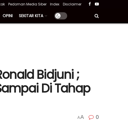
tak
Pedoman Media Siber
Index
Disclaimer
OPINI
SEKITAR KITA
onald Bidjuni ;
Sampai Di Tahap
0
A
A