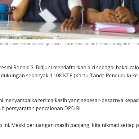
ni saat memberikan keterangan pers usai memasukkan berkas dukungan minimal d
resmi Ronald S. Bidjuni mendaftarkan diri sebagai bakal ca
 dukungan sebanyak 1.108 KTP (Kartu Tanda Penduduk) ke 
juni menyampaika terima kasih yang sebesar-besarnya kepa
h persyaratan pencalonan DPD RI.
ap ini. Meski perjuangan masih panjang, kita nikmati setiap 