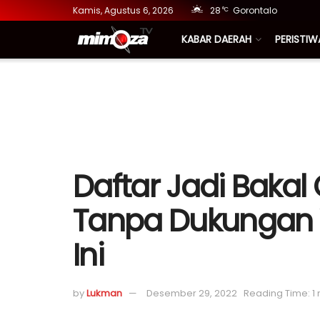
Kamis, Agustus 6, 2026
28
Gorontalo
°C
KABAR DAERAH
PERISTIW
Daftar Jadi Bakal 
Tanpa Dukungan 
Ini
by
Lukman
Desember 29, 2022
Reading Time: 1