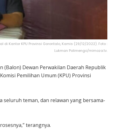
i Kantor KPU Provinsi Gorontalo, Kamis (29/12/2022). Foto :
Lukman Polimengo/mimoza.tv.
lon (Balon) Dewan Perwakilan Daerah Republik
Komisi Pemilihan Umum (KPU) Provinsi
da seluruh teman, dan relawan yang bersama-
prosesnya,” terangnya.