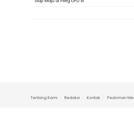
Siap Maju di Pileg DPD RI
Tentang Kami
Redaksi
Kontak
Pedoman Med
© 2025
Mimoza TV
- PT. Mimoza Multimedia Agus Salim S