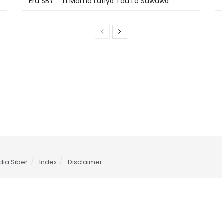
Era SBY ; “Ti Mama Latiya Tau Lo Suwawa
ia Siber
Index
Disclaimer
t. 67 Gorontalo