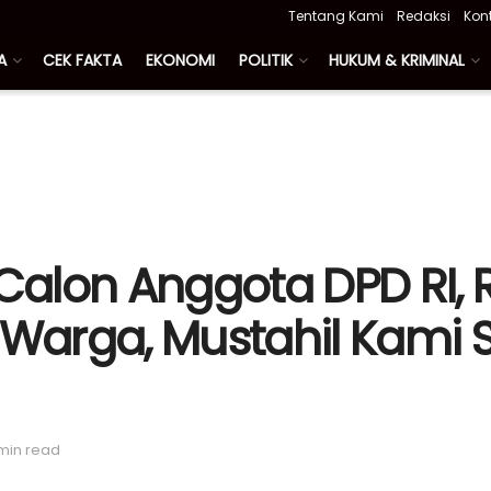
Tentang Kami
Redaksi
Kon
A
CEK FAKTA
EKONOMI
POLITIK
HUKUM & KRIMINAL
Calon Anggota DPD RI, R
Warga, Mustahil Kami 
 min read