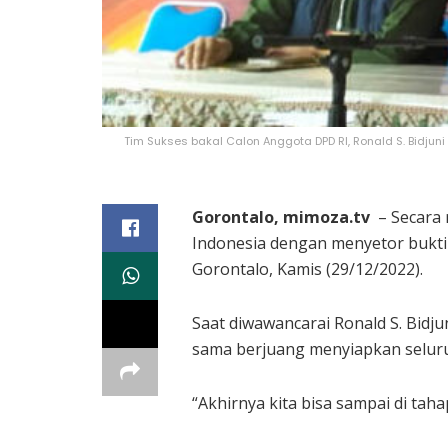
Tim Sukses bakal Calon Anggota DPD RI, Ronald S. Bidju
Gorontalo, mimoza.tv
– Secara 
Indonesia dengan menyetor bukti
Gorontalo, Kamis (29/12/2022).
Saat diwawancarai Ronald S. Bid
sama berjuang menyiapkan seluru
“Akhirnya kita bisa sampai di tah