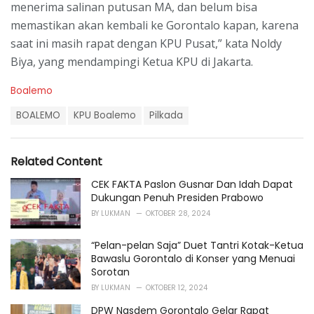
menerima salinan putusan MA, dan belum bisa
memastikan akan kembali ke Gorontalo kapan, karena
saat ini masih rapat dengan KPU Pusat,” kata Noldy
Biya, yang mendampingi Ketua KPU di Jakarta.
C
Boalemo
a
T
t
BOALEMO
KPU Boalemo
Pilkada
a
e
g
g
s
o
Related Content
:
r
i
CEK FAKTA Paslon Gusnar Dan Idah Dapat
e
Dukungan Penuh Presiden Prabowo
s
BY
LUKMAN
OKTOBER 28, 2024
:
“Pelan-pelan Saja” Duet Tantri Kotak-Ketua
Bawaslu Gorontalo di Konser yang Menuai
Sorotan
BY
LUKMAN
OKTOBER 12, 2024
DPW Nasdem Gorontalo Gelar Rapat