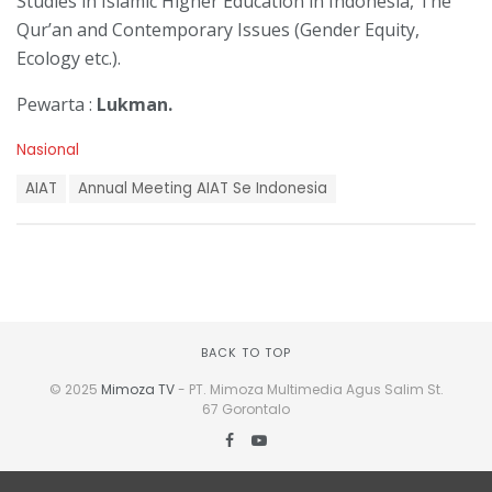
Studies in Islamic Higher Education in Indonesia, The
Qur’an and Contemporary Issues (Gender Equity,
Ecology etc.).
Pewarta :
Lukman.
C
Nasional
a
T
t
AIAT
Annual Meeting AIAT Se Indonesia
a
e
g
g
s
o
:
r
i
e
s
:
BACK TO TOP
© 2025
Mimoza TV
- PT. Mimoza Multimedia Agus Salim St.
67 Gorontalo