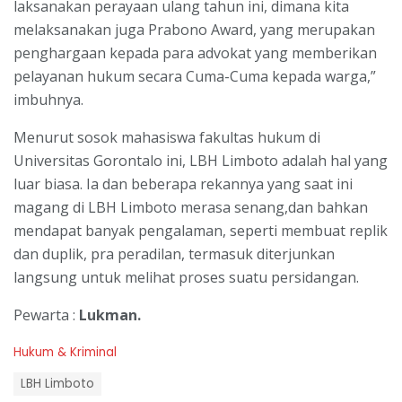
laksanakan perayaan ulang tahun ini, dimana kita
melaksanakan juga Prabono Award, yang merupakan
penghargaan kepada para advokat yang memberikan
pelayanan hukum secara Cuma-Cuma kepada warga,”
imbuhnya.
Menurut sosok mahasiswa fakultas hukum di
Universitas Gorontalo ini, LBH Limboto adalah hal yang
luar biasa. Ia dan beberapa rekannya yang saat ini
magang di LBH Limboto merasa senang,dan bahkan
mendapat banyak pengalaman, seperti membuat replik
dan duplik, pra peradilan, termasuk diterjunkan
langsung untuk melihat proses suatu persidangan.
Pewarta :
Lukman.
C
Hukum & Kriminal
a
T
t
LBH Limboto
a
e