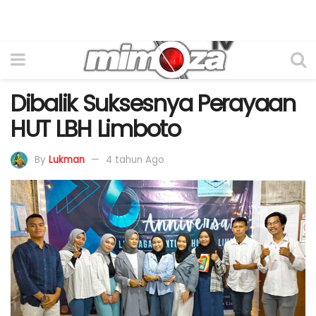
Dibalik Suksesnya Perayaan
HUT LBH Limboto
By
Lukman
4 tahun Ago