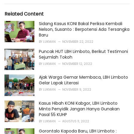
g
g
s
o
Related Content
:
r
i
Sidang Kasus KONI Bakal Periksa Kembali
e
Nelson, Susanto : Berpotensi Ada Tersangka
s
Baru
:
BY
LUKMAN
NOVEMBER 22, 2022
Puncak HUT LBH Limboto, Berikut Testimoni
Sejumlah Tokoh
BY
LUKMAN
NOVEMBER 12, 2022
Ajak Warga Gemar Membaca, LBH Limboto
Gelar Lapak Literasi
BY
LUKMAN
NOVEMBER 9, 2022
Kasus Hibah KONI Kabgor, LBH Limboto
Minta Penyidik Jangan Hanya Gunakan
Pasal 55 KUHP
BY
LUKMAN
AGUSTUS 11, 2022
Gorontalo Kapoda Baru, LBH Limboto :