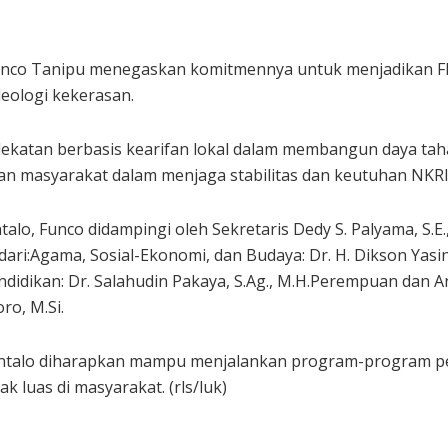
nco Tanipu menegaskan komitmennya untuk menjadikan FKP
deologi kekerasan.
katan berbasis kearifan lokal dalam membangun daya tah
dan masyarakat dalam menjaga stabilitas dan keutuhan NKRI
o, Funco didampingi oleh Sekretaris Dedy S. Palyama, S.E.,
 dari:Agama, Sosial-Ekonomi, dan Budaya: Dr. H. Dikson Yas
endidikan: Dr. Salahudin Pakaya, S.Ag., M.H.Perempuan dan 
ro, M.Si.
ontalo diharapkan mampu menjalankan program-program pen
ak luas di masyarakat. (rls/luk)