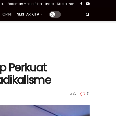
tak
Pedoman Media Siber
Index
Disclaimer
OPINI
SEKITAR KITA
ap Perkuat
adikalisme
0
A
A