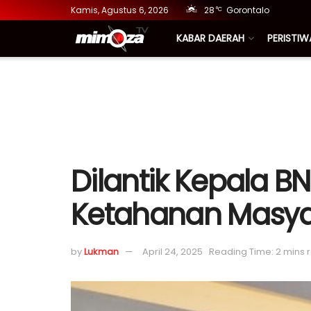
Kamis, Agustus 6, 2026
28
Gorontalo
°C
KABAR DAERAH
PERISTIW
Dilantik Kepala BN
Ketahanan Masyar
by
Lukman
April 24, 2025
Reading Time: 2 mins 