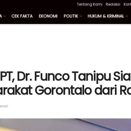
Tentang Kami
Redaksi
Kon
A
CEK FAKTA
EKONOMI
POLITIK
HUKUM & KRIMINAL
PT, Dr. Funco Tanipu Si
akat Gorontalo dari R
read