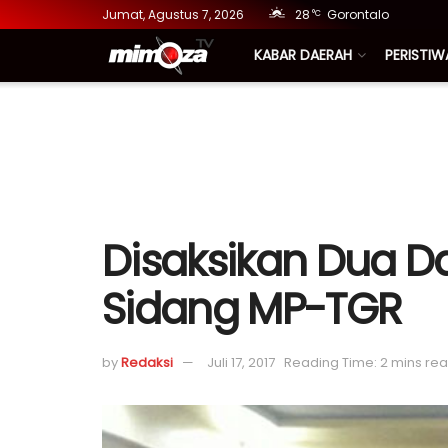
Jumat, Agustus 7, 2026
28
Gorontalo
°C
KABAR DAERAH
PERISTIW
Disaksikan Dua D
Sidang MP-TGR
by
Redaksi
Juli 17, 2017
Reading Time: 2 mins re