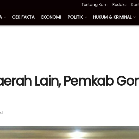
Tentang Kami
Redaksi
Kon
A
CEK FAKTA
EKONOMI
POLITIK
HUKUM & KRIMINAL
aerah Lain, Pemkab Gor
ad