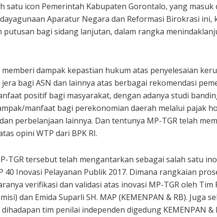
h satu icon Pemerintah Kabupaten Gorontalo, yang masuk d
dayagunaan Aparatur Negara dan Reformasi Birokrasi ini,
putusan bagi sidang lanjutan, dalam rangka menindaklanju
h memberi dampak kepastian hukum atas penyelesaian ker
jera bagi ASN dan lainnya atas berbagai rekomendasi peme
faat positif bagi masyarakat, dengan adanya studi bandin
mpak/manfaat bagi perekonomian daerah melalui pajak ho
si dan perbelanjaan lainnya. Dan tentunya MP-TGR telah mem
tas opini WTP dari BPK RI.
TGR tersebut telah mengantarkan sebagai salah satu ino
 40 Inovasi Pelayanan Publik 2017. Dimana rangkaian prose
taranya verifikasi dan validasi atas inovasi MP-TGR oleh Tim
isi) dan Emida Suparli SH. MAP (KEMENPAN & RB). Juga se
 dihadapan tim penilai independen digedung KEMENPAN & 