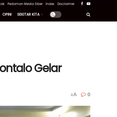
tak
Pedoman Media Siber
Index
Disclaimer
OPINI
SEKITAR KITA
ontalo Gelar
0
A
A