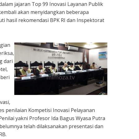
alam jajaran Top 99 Inovasi Layanan Publik
 kembali akan menyidangkan beberapa
ti hasil rekomendasi BPK RI dan Inspektorat
ugian
riksa,
g dari
tel,
beri
vasi,
s penilaian Kompetisi Inovasi Pelayanan
 Penilai yakni Profesor Ida Bagus Wyasa Putra
belumnya telah dilaksanakan presentasi dan
RB.