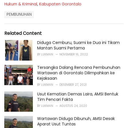
C
Hukum & Kriminal
,
Kabupaten Gorontalo
a
T
t
PEMBUNUHAN
a
e
g
g
s
o
Related Content
:
r
i
Diduga Cemburu, Suami ke Dua ini Tikam
e
Mantan Suami Pertama
s
BY
LUKMAN
NOVEMBER 16, 2022
:
Tersangka Dalang Rencana Pembunuhan
Wartawan di Gorontalo Dilimpahkan ke
Kejaksaan
BY
LUKMAN
DESEMBER 27, 2021
Usut Kematian Demas Laira, AMSI Bentuk
Tim Pencari Fakta
BY
LUKMAN
AGUSTUS 24, 2020
Wartawan Diduga Dibunuh, AMSI Desak
Aparat Usut Tuntas