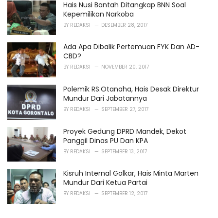
Hais Nusi Bantah Ditangkap BNN Soal
Kepemilikan Narkoba
BY
REDAKSI
DESEMBER 28, 2017
Ada Apa Dibalik Pertemuan FYK Dan AD-
CBD?
BY
REDAKSI
NOVEMBER 20, 2017
Polemik RS.Otanaha, Hais Desak Direktur
Mundur Dari Jabatannya
BY
REDAKSI
SEPTEMBER 27, 2017
Proyek Gedung DPRD Mandek, Dekot
Panggil Dinas PU Dan KPA
BY
REDAKSI
SEPTEMBER 13, 2017
Kisruh Internal Golkar, Hais Minta Marten
Mundur Dari Ketua Partai
BY
REDAKSI
SEPTEMBER 12, 2017