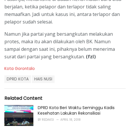
berjalan, ketika pelapor dan terlapor tidak saling
memaafkan. Jadi untuk kasus ini, antara terlapor dan
pelapor sudah selesai.
Namun jika partai yang bersangkutan melakukan
protes, maka itu akan dilakukan oleh BK. Namun
sampai dengan saat ini, pihaknya belum menerima
surat dari partai yang bersangkutan.
(fzl)
C
Kota Gorontalo
a
T
t
DPRD KOTA
HAIS NUSI
a
e
g
g
s
o
Related Content
:
r
i
DPRD Kota Beri Waktu Seminggu Kadis
e
Kesehatan Lakukan Rekonsiliasi
s
BY
REDAKSI
APRIL 18, 2018
: