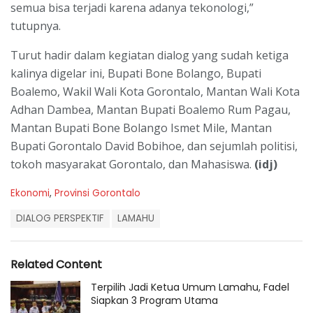
semua bisa terjadi karena adanya tekonologi,”
tutupnya.
Turut hadir dalam kegiatan dialog yang sudah ketiga
kalinya digelar ini, Bupati Bone Bolango, Bupati
Boalemo, Wakil Wali Kota Gorontalo, Mantan Wali Kota
Adhan Dambea, Mantan Bupati Boalemo Rum Pagau,
Mantan Bupati Bone Bolango Ismet Mile, Mantan
Bupati Gorontalo David Bobihoe, dan sejumlah politisi,
tokoh masyarakat Gorontalo, dan Mahasiswa.
(idj)
C
Ekonomi
,
Provinsi Gorontalo
a
T
t
DIALOG PERSPEKTIF
LAMAHU
a
e
g
g
s
o
Related Content
:
r
i
Terpilih Jadi Ketua Umum Lamahu, Fadel
e
Siapkan 3 Program Utama
s