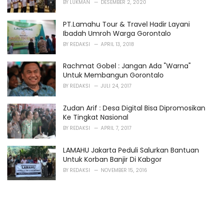
BY
LUKMAN
DESEMBER 2, 2020
:
PT.Lamahu Tour & Travel Hadir Layani
Ibadah Umroh Warga Gorontalo
BY
REDAKSI
APRIL 13, 2018
Rachmat Gobel : Jangan Ada "Warna"
Untuk Membangun Gorontalo
BY
REDAKSI
JULI 24, 2017
Zudan Arif : Desa Digital Bisa Dipromosikan
Ke Tingkat Nasional
BY
REDAKSI
APRIL 7, 2017
LAMAHU Jakarta Peduli Salurkan Bantuan
Untuk Korban Banjir Di Kabgor
BY
REDAKSI
NOVEMBER 15, 2016