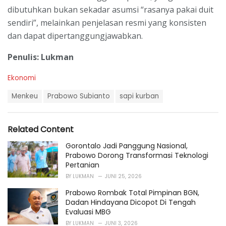
dibutuhkan bukan sekadar asumsi “rasanya pakai duit
sendiri”, melainkan penjelasan resmi yang konsisten
dan dapat dipertanggungjawabkan.
Penulis: Lukman
C
Ekonomi
a
T
t
Menkeu
Prabowo Subianto
sapi kurban
a
e
g
g
s
o
Related Content
:
r
i
Gorontalo Jadi Panggung Nasional,
e
Prabowo Dorong Transformasi Teknologi
s
Pertanian
:
BY
LUKMAN
JUNI 25, 2026
Prabowo Rombak Total Pimpinan BGN,
Dadan Hindayana Dicopot Di Tengah
Evaluasi MBG
BY
LUKMAN
JUNI 3, 2026