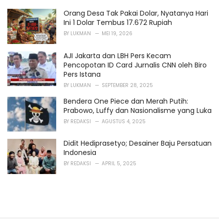
Orang Desa Tak Pakai Dolar, Nyatanya Hari
Ini 1 Dolar Tembus 17.672 Rupiah
BY
LUKMAN
MEI 19, 2026
AJI Jakarta dan LBH Pers Kecam
Pencopotan ID Card Jurnalis CNN oleh Biro
Pers Istana
BY
LUKMAN
SEPTEMBER 28, 2025
Bendera One Piece dan Merah Putih:
Prabowo, Luffy dan Nasionalisme yang Luka
BY
REDAKSI
AGUSTUS 4, 2025
Didit Hediprasetyo; Desainer Baju Persatuan
Indonesia
BY
REDAKSI
APRIL 5, 2025