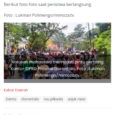
Berikut foto-foto saat peristiwa berlangsung.
Foto : Lukman Polimengo/mimoza.tv.
Ratusan mahasiswa memadati pintu gerbang
Kantor DPRD Provinsi Gorontalo. Foto : Lukman
Polimengo/mimoza.tv.
C
Kabar Daerah
a
T
t
Demo
Gorontalo
ruu pilkada
unjuk rasa
a
e
g
g
s
o