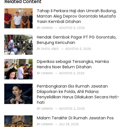
Related Content
:
r
i
Tahap II Perkara Haji dan Umrah Bodong,
e
Mantan Aleg Deprov Gorontalo Mustafa
s
Yasin Kembali Ditahan
:
BY
LUKMAN
AGUSTUS 6, 2026
Hendak Gembok Pagar PT PG Gorontalo,
Berujung Kericuhan
BY
SAIFUL ABAS
AGUSTUS 5, 2026
Diperiksa sebagai Tersangka, Hamka
Hendra Noer Belum Ditahan
BY
LUKMAN
AGUSTUS 3, 2026
Pembongkaran Eks Rumah Jawatan
Dilaporkan ke Polda, Ahli Pidana:
Penyelidikan Harus Dilakukan Secara Hati-
hati
BY
LUKMAN
AGUSTUS 2, 2026
Malam Terakhir Di Rumah Jawatan Pos
BY
LUKMAN
JULI 28, 2026