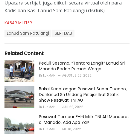
Upacara sertijab juga diikuti secara virtual oleh para
Kadis dan Kasi Lanud Sam Ratulangi.(
rls/luk
)
C
KABAR MILITER
a
T
t
Lanud Sam Ratulangi
SERTIJAB
a
e
g
g
s
o
Related Content
:
r
i
Peduli Sesama, “Tentara Langit” Lanud Sri
e
Manado Bedah Rumah Warga
s
BY
LUKMAN
AGUSTUS 28, 2022
:
Bakal Kedatangan Pesawat Super Tucano,
Danlanud Sri Undang Pelajar Ikut Statik
Show Pesawat TNI AU
BY
LUKMAN
JULI 22, 2022
Pesawat Tempur F-16 Milik TNI AU Mendarat
di Manado, Ada Apa Ya?
BY
LUKMAN
MEI 18, 2022