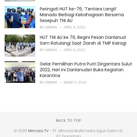
Peringati HUT ke-76, ‘Tentara Langit’
Manado Berbagi Kebahagiaan Bersama
Sesepuh TNI AU
BY
LUKMAN
APRIL 9, 2022
HUT TNI AU ke 76, Begini Pesan Danlanud
Sam Ratulangi Saat Ziarah di TMP Kairagi
BY
LUKMAN
APRIL 9, 2022
Gelar Pemilihan Putra Putri Dirgantara Sulut
2022, Hari ini Danlanudsri Buka Kegiatan
Karantina
BY
LUKMAN
MARET 11, 2022
BACK TO TOP
© 2025
Mimoza TV
- PT. Mimoza Multimedia Agus Salim St.
67 Gorontalo