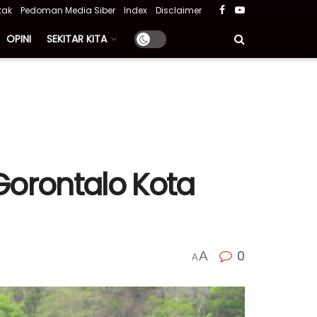
tak
Pedoman Media Siber
Index
Disclaimer
OPINI
SEKITAR KITA
 Gorontalo Kota
0
A
A