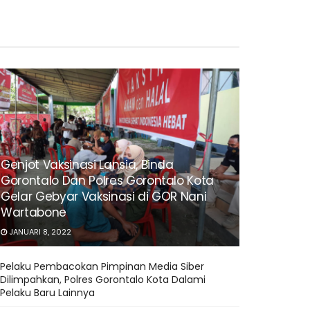
Genjot Vaksinasi Lansia, Binda
Gorontalo Dan Polres Gorontalo Kota
Gelar Gebyar Vaksinasi di GOR Nani
Wartabone
JANUARI 8, 2022
Pelaku Pembacokan Pimpinan Media Siber
Dilimpahkan, Polres Gorontalo Kota Dalami
Pelaku Baru Lainnya