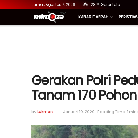
Jumat, Agustus 7, 2026
28
Gorontalo
°C
KABAR DAERAH
PERISTIW
Gerakan Polri Ped
Tanam 170 Pohon
by
Lukman
Januari 10, 2020
Reading Time: 1 min