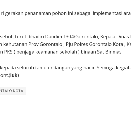
ri gerakan penanaman pohon ini sebagai implementasi ara
but, turut dihadiri Dandim 1304/Gorontalo, Kepala Dinas 
 kehutanan Prov Gorontalo , Pju Polres Gorontalo Kota , Ka
n PKS ( penjaga keamanan sekolah ) binaan Sat Binmas.
epada seluruh tamu undangan yang hadir. Semoga kegiatan 
ont.(
luk
)
NTALO KOTA