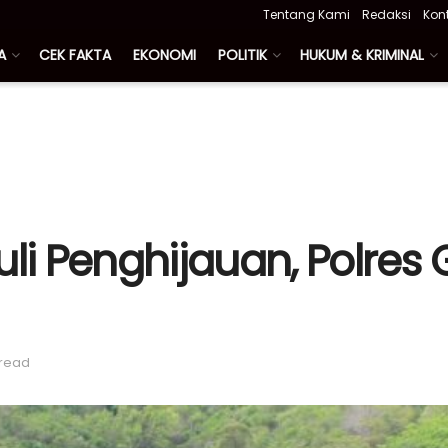
Tentang Kami
Redaksi
Kon
A
CEK FAKTA
EKONOMI
POLITIK
HUKUM & KRIMINAL
uli Penghijauan, Polres
 read