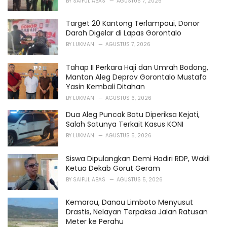
BY
SAIFUL ABAS
AGUSTUS 7, 2026
e
s
Target 20 Kantong Terlampaui, Donor
:
Darah Digelar di Lapas Gorontalo
BY
LUKMAN
AGUSTUS 7, 2026
Tahap II Perkara Haji dan Umrah Bodong,
Mantan Aleg Deprov Gorontalo Mustafa
Yasin Kembali Ditahan
BY
LUKMAN
AGUSTUS 6, 2026
Dua Aleg Puncak Botu Diperiksa Kejati,
Salah Satunya Terkait Kasus KONI
BY
LUKMAN
AGUSTUS 5, 2026
Siswa Dipulangkan Demi Hadiri RDP, Wakil
Ketua Dekab Gorut Geram
BY
SAIFUL ABAS
AGUSTUS 5, 2026
Kemarau, Danau Limboto Menyusut
Drastis, Nelayan Terpaksa Jalan Ratusan
Meter ke Perahu