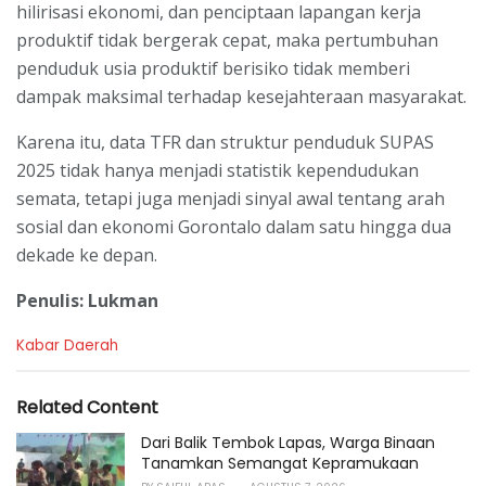
hilirisasi ekonomi, dan penciptaan lapangan kerja
produktif tidak bergerak cepat, maka pertumbuhan
penduduk usia produktif berisiko tidak memberi
dampak maksimal terhadap kesejahteraan masyarakat.
Karena itu, data TFR dan struktur penduduk SUPAS
2025 tidak hanya menjadi statistik kependudukan
semata, tetapi juga menjadi sinyal awal tentang arah
sosial dan ekonomi Gorontalo dalam satu hingga dua
dekade ke depan.
Penulis: Lukman
C
Kabar Daerah
a
t
e
Related Content
g
o
Dari Balik Tembok Lapas, Warga Binaan
r
Tanamkan Semangat Kepramukaan
i