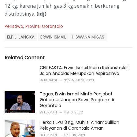
12 kg, karena jumlah gas 3 kg semakin berkurang
distribusinya.
(idj)
C
Peristiwa
,
Provinsi Gorontalo
a
T
t
ELPIJI LANGKA
ERWIN ISMAIL
HISWANA MIGAS
a
e
g
g
s
o
Related Content
:
r
i
CEK FAKTA, Erwin Ismail Klaim Rekonstruksi
e
Jalan Andalas Merupakan Aspirasinya
s
BY
REDAKSI
NOVEMBER 21, 2023
:
Tegas, Erwin Ismail Minta Penjabat
Gubernur Jangan Bawa Program di
Gorontalo
BY
LUKMAN
MEI 10, 2022
Terkait LPG 3 Kg, Muhlis: Alhamdulillah
Pelayanan di Gorontalo Aman
BY
LUKMAN
APRIL 19, 2021