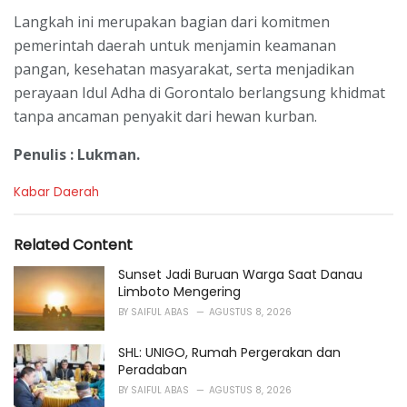
Langkah ini merupakan bagian dari komitmen
pemerintah daerah untuk menjamin keamanan
pangan, kesehatan masyarakat, serta menjadikan
perayaan Idul Adha di Gorontalo berlangsung khidmat
tanpa ancaman penyakit dari hewan kurban.
Penulis : Lukman.
C
Kabar Daerah
a
t
e
Related Content
g
o
Sunset Jadi Buruan Warga Saat Danau
r
Limboto Mengering
i
BY
SAIFUL ABAS
AGUSTUS 8, 2026
e
s
SHL: UNIGO, Rumah Pergerakan dan
:
Peradaban
BY
SAIFUL ABAS
AGUSTUS 8, 2026