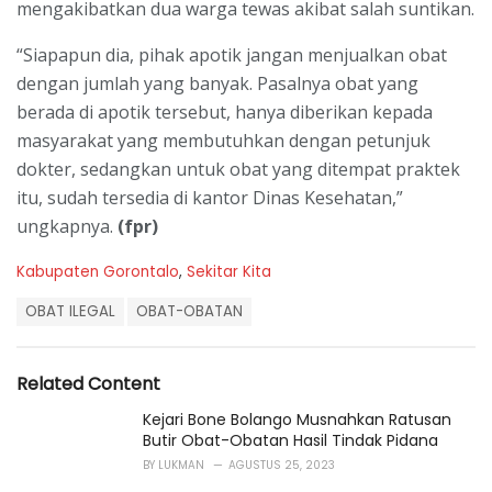
mengakibatkan dua warga tewas akibat salah suntikan.
“Siapapun dia, pihak apotik jangan menjualkan obat
dengan jumlah yang banyak. Pasalnya obat yang
berada di apotik tersebut, hanya diberikan kepada
masyarakat yang membutuhkan dengan petunjuk
dokter, sedangkan untuk obat yang ditempat praktek
itu, sudah tersedia di kantor Dinas Kesehatan,”
ungkapnya.
(fpr)
C
Kabupaten Gorontalo
,
Sekitar Kita
a
T
t
OBAT ILEGAL
OBAT-OBATAN
a
e
g
g
s
o
Related Content
:
r
i
Kejari Bone Bolango Musnahkan Ratusan
e
Butir Obat-Obatan Hasil Tindak Pidana
s
BY
LUKMAN
AGUSTUS 25, 2023
: