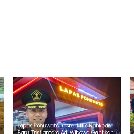
Lapas Pohuwato Resmi Miliki Nahkoda
Baru, Tristiantoro Adi Wibowo Gantikan