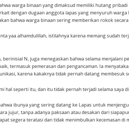
wa warga binaan yang dimaksud memiliki hutang pribadi sek
rkait dengan dugaan anggota lapas yang menyuruh warga 
kan bahwa warga binaan sering memberikan rokok secara s
nta yaa alhamdulillah, istilahnya karena memang sudah terj
berinisial N, juga menegaskan bahwa selama menjalani pem
 baik, termasuk pemerasan dan pengancaman. Ia menyatak
ikasi, karena kakaknya tidak pernah datang membesuk sel
i hal seperti itu, dan itu tidak pernah terjadi selama saya 
hwa ibunya yang sering datang ke Lapas untuk menjengukn
ra jujur, tanpa adanya paksaan atau desakan dari siapapun.
apat segera teratasi dan tidak menimbulkan kecemasan di m