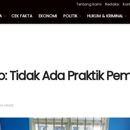
Tentang Kami
Redaksi
Kon
A
CEK FAKTA
EKONOMI
POLITIK
HUKUM & KRIMINAL
: Tidak Ada Praktik P
ns read