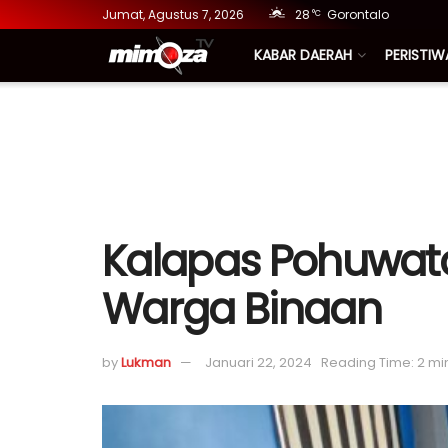
Jumat, Agustus 7, 2026
28
Gorontalo
°C
KABAR DAERAH
PERISTIW
Kalapas Pohuwato
Warga Binaan
by
Lukman
Januari 22, 2024
Reading Time: 2 mi