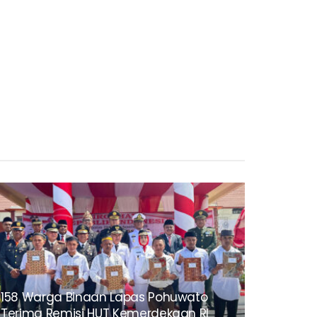
158 Warga Binaan Lapas Pohuwato
Terima Remisi HUT Kemerdekaan RI