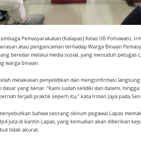
Lembaga Pemasyarakatan (Kalapas) Kelas IIB Pohuwato, Ir
emerasan atau pengancaman terhadap Warga Binaan Pemasya
yang beredar melalui media sosial, yang menuduh petugas 
g warga binaan.
elah melakukan penyelidikan dan mengonfirmasi langsung
i dasar yang benar. “Kami sudah selidiki dan dalami, hing
ernah terjadi praktik seperti itu,” kata Irman Jaya pada Seni
 menyebutkan bahwa seorang oknum pegawai Lapas memak
p4 juta di kantin Lapas, yang kemudian akan diberikan ke
ebut tidak akurat.