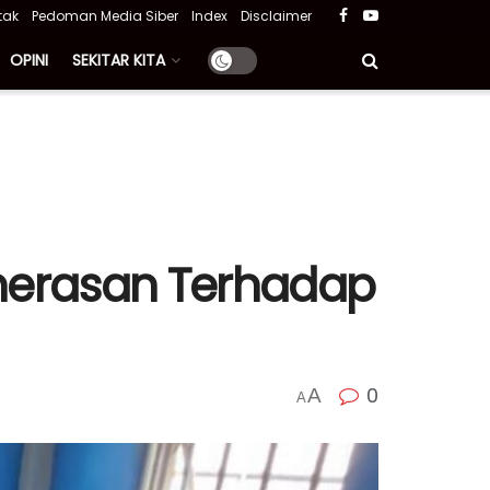
tak
Pedoman Media Siber
Index
Disclaimer
OPINI
SEKITAR KITA
emerasan Terhadap
0
A
A