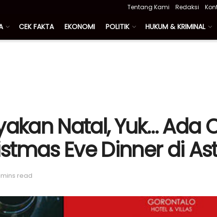
Tentang Kami
Redaksi
Kon
A
CEK FAKTA
EKONOMI
POLITIK
HUKUM & KRIMINAL
kan Natal, Yuk… Ada 
stmas Eve Dinner di As
 mins read