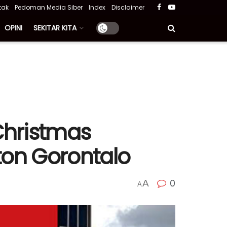
tak
Pedoman Media Siber
Index
Disclaimer
OPINI
SEKITAR KITA
Christmas
ton Gorontalo
0
A
A