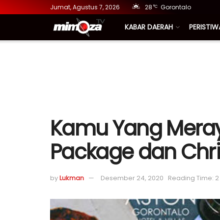
Jumat, Agustus 7, 2026
28
Gorontalo
°C
KABAR DAERAH
PERISTIW
Kamu Yang Meraya
Package dan Chri
by
Lukman
Desember 24, 2020
Reading Time: 2