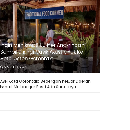
Ingin Menikmati Kuliner Angkringan
Sambil Diiringi Musik Akustik, Yuk Ke
Hotel Aston Gorontalo
MARET 19, 2021
ASN Kota Gorontalo Bepergian Keluar Daerah,
Ismail: Melanggar Pasti Ada Sanksinya