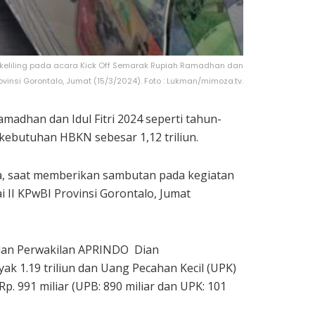
s keliling pada acara Kick Off Semarak Rupiah Ramadhan dan
Provinsi Gorontalo, Jumat (15/3/2024). Foto : Lukman/mimoza.tv.
adhan dan Idul Fitri 2024 seperti tahun-
kebutuhan HBKN sebesar 1,12 triliun.
ha, saat memberikan sambutan pada kegiatan
i II KPwBI Provinsi Gorontalo, Jumat
 dan Perwakilan APRINDO Dian
ak 1.19 triliun dan Uang Pecahan Kecil (UPK)
p. 991 miliar (UPB: 890 miliar dan UPK: 101