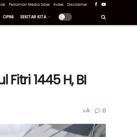
tak
Pedoman Media Siber
Index
Disclaimer
OPINI
SEKITAR KITA
itri 1445 H, BI
0
A
A