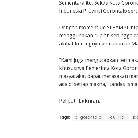
Sementara itu, Sekda Kota Goron
Indonesia Provinsi Gorontalo se
Dengan momentum SERAMBI ini pul
menggunakan rupiah sehingga da
akibat kurangnya pemahaman Masy
“Kami juga mengucapkan terimak
khususnya Pemerinta Kota Goront
masyarakat dapat merasakan manf
ada di setiap makna,” tandas Ismai
Peliput :
Lukman.
Tags:
bi gorontalo
Idul Fitri
ki