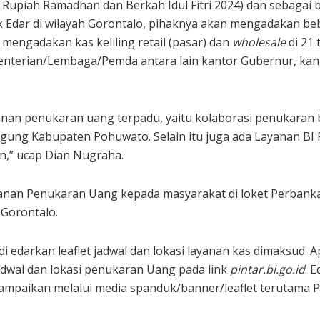
upiah Ramadhan dan Berkah Idul Fitri 2024) dan sebagai 
dar di wilayah Gorontalo, pihaknya akan mengadakan bebe
mengadakan kas keliling retail (pasar) dan
wholesale
di 21 
menterian/Lembaga/Pemda antara lain kantor Gubernur, kan
an penukaran uang terpadu, yaitu kolaborasi penukaran be
gung Kabupaten Pohuwato. Selain itu juga ada Layanan BI 
n,” ucap Dian Nugraha.
yanan Penukaran Uang kepada masyarakat di loket Perbanka
 Gorontalo.
di edarkan leaflet jadwal dan lokasi layanan kas dimaksud.
adwal dan lokasi penukaran Uang pada link
pintar.bi.go.id
. 
paikan melalui media spanduk/banner/leaflet terutama Pah