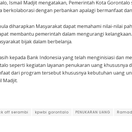
talo, Ismail Madjit mengatakan, Pemerintah Kota Gorontal
rta berkolaborasi dengan perbankan apalagi bermanfaat da
a diharapkan Masyarakat dapat memahami nilai-nilai paha
pat membantu pemerintah dalam mengurangi kelangkaan. K
arakat bijak dalam berbelanja.
asih kepada Bank Indonesia yang telah menginisiasi dan
alo seperti kegiatan layanan penukaran uang khususnya d
aat dari program tersebut khususnya kebutuhan uang untu
l Madjit.
ck off serambi
kpwbi gorontalo
PENUKARAN UANG
Rama