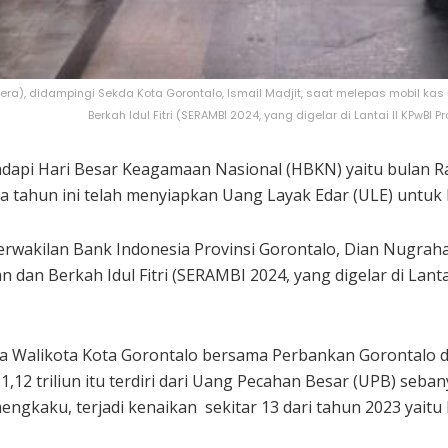
era), didampingi Sekda Kota Gorontalo, Ismail Madjit, saat melepas mobil ka
Berkah Idul Fitri (SERAMBI 2024, yang digelar di Lantai II KPwBI 
api Hari Besar Keagamaan Nasional (HBKN) yaitu bulan Ram
 tahun ini telah menyiapkan Uang Layak Edar (ULE) untuk 
Perwakilan Bank Indonesia Provinsi Gorontalo, Dian Nugra
dan Berkah Idul Fitri (SERAMBI 2024, yang digelar di Lanta
da Walikota Kota Gorontalo bersama Perbankan Gorontalo
12 triliun itu terdiri dari Uang Pecahan Besar (UPB) sebany
engkaku, terjadi kenaikan sekitar 13 dari tahun 2023 yaitu R