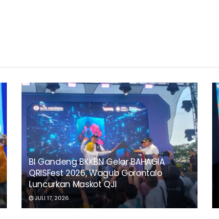
BI Gandeng BKKBN Gelar BAHAGIA
QRISFest 2026, Wagub Gorontalo
Luncurkan Maskot QJI
JULI 17, 2026