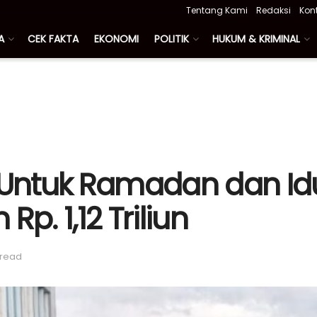
Tentang Kami
Redaksi
Kon
A
CEK FAKTA
EKONOMI
POLITIK
HUKUM & KRIMINAL
tuk Ramadan dan Idul F
p. 1,12 Triliun
 read