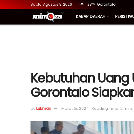
Sabtu, Agustus 8, 2026
28
Gorontalo
°C
KABAR DAERAH
PERISTIW
Kebutuhan Uang Un
Gorontalo Siapkan R
by
Lukman
Maret 15, 2024
Reading Time: 2 mins