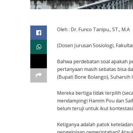
Oleh : Dr. Funco Tanipu., ST., M.A
(Dosen Jurusan Sosiologi, Fakultas
Bahwa perdebatan soal apakah pe
pertanyaan masih sebatas bisa dan
(Bupati Bone Bolango), Suharsih I
Mereka bertiga tidak terpilih (se
mendampingi Hamim Pou dan Saiful
belum teruji untuk ikut kontestasi
Ketiganya adalah patok keteladan
pengelolaan pemerintahan? Atauk