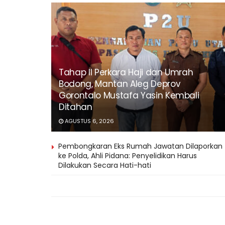
Tahap II Perkara Haji dan Umrah
Bodong, Mantan Aleg Deprov
Gorontalo Mustafa Yasin Kembali
Ditahan
AGUSTUS 6, 2026
Pembongkaran Eks Rumah Jawatan Dilaporkan
ke Polda, Ahli Pidana: Penyelidikan Harus
Dilakukan Secara Hati-hati