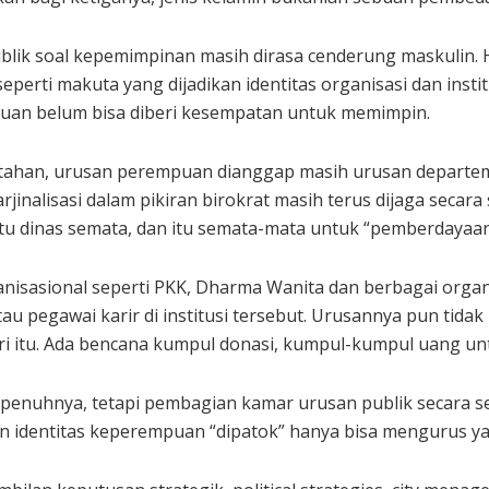
ik soal kepemimpinan masih dirasa cenderung maskulin. Hal
eperti makuta yang dijadikan identitas organisasi dan inst
an belum bisa diberi kesempatan untuk memimpin.
rintahan, urusan perempuan dianggap masih urusan depart
arjinalisasi dalam pikiran birokrat masih terus dijaga seca
 dinas semata, dan itu semata-mata untuk “pemberdayaan”
nisasional seperti PKK, Dharma Wanita dan berbagai orga
au pegawai karir di institusi tersebut. Urusannya pun tidak
 dari itu. Ada bencana kumpul donasi, kumpul-kumpul uang u
 sepenuhnya, tetapi pembagian kamar urusan publik secara
n identitas keperempuan “dipatok” hanya bisa mengurus yan