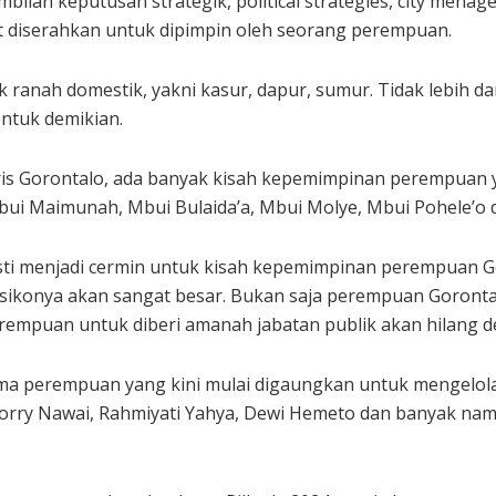
ambilan keputusan strategik, political strategies, city mena
t diserahkan untuk dipimpin oleh seorang perempuan.
ak ranah domestik, yakni kasur, dapur, sumur. Tidak lebih 
entuk demikian.
storis Gorontalo, ada banyak kisah kepemimpinan perempuan 
ui Maimunah, Mbui Bulaida’a, Mbui Molye, Mbui Pohele’o 
i menjadi cermin untuk kisah kepemimpinan perempuan Goro
esikonya akan sangat besar. Bukan saja perempuan Goron
rempuan untuk diberi amanah jabatan publik akan hilang d
 perempuan yang kini mulai digaungkan untuk mengelola ur
, Forry Nawai, Rahmiyati Yahya, Dewi Hemeto dan banyak na