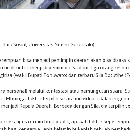
 Ilmu Sosial, Universitas Negeri Gorontalo).
rempuan bisa menjadi pemimpin daerah akan bisa disaksik
 tidak untuk menjadi pemimpin. Saat ini, tiga orang resmi
girisa (Wakil Bupati Pohuwato) dan terbaru Sila Botutihe (P
cara personal) melalui kontestasi atau pemungutan suara, Su
 Mbuinga, faktor terpilih secara individual tidak mengem
 menjadi Kepala Daerah. Berbeda dengan Sila, dia terpilih sec
an sekaligus cermin buat publik, apakah faktor keperempu
ah bagi ketiganya, jenis kelamin bukanlah sebuah pembed