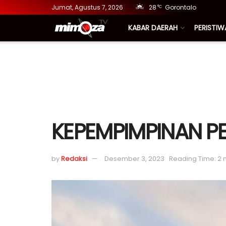
Jumat, Agustus 7, 2026
28
Gorontalo
°C
KABAR DAERAH
PERISTIW
KEPEMPIMPINAN 
by
Redaksi
Desember 3, 2023
Reading Time: 2 