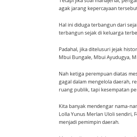
Tetapi jika soal manajerial, peng
agak jarang kepercayaan tersebu
Hal ini diduga terbangun dari sej
terbangun sejak di keluarga terb
Padahal, jika ditelusuri jejak hi
Mbui Bungale, Mbui Ayudugya, Mb
Nah ketiga perempuan diatas mest
gagal dalam mengelola daerah, r
ruang publik, tapi kesempatan pe
Kita banyak mendengar nama-nama
Lolla Yunus Merlan Uloli sendiri
menjadi pemimpin daerah.